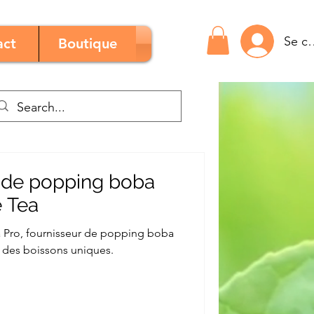
Se c
act
Boutique
 de popping boba
 Tea
 Pro, fournisseur de popping boba
 des boissons uniques.