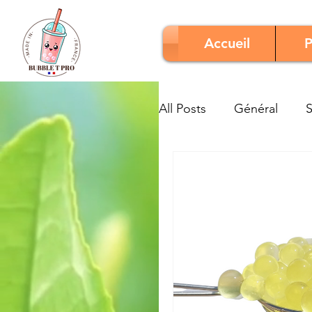
Accueil
P
All Posts
Général
S