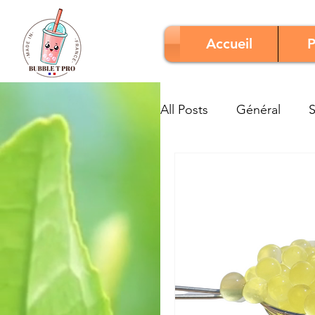
Accueil
P
All Posts
Général
S