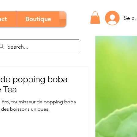
Se c
act
Boutique
 de popping boba
 Tea
 Pro, fournisseur de popping boba
 des boissons uniques.