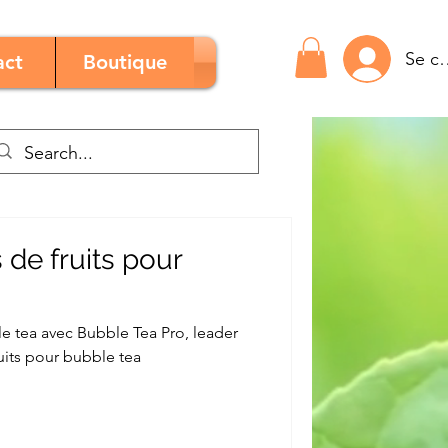
Se c
act
Boutique
 de fruits pour
e tea avec Bubble Tea Pro, leader
uits pour bubble tea