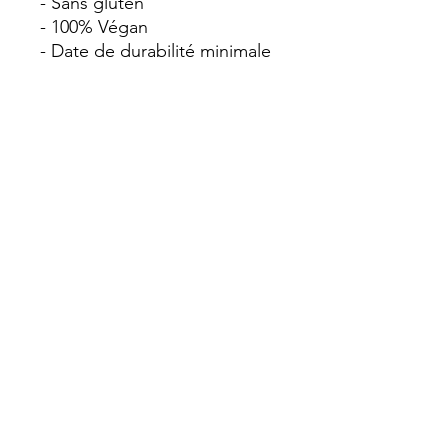
- Sans gluten
- 100% Végan
- Date de durabilité minimale
plus longue
CARACTERISTIQUES
- DDM minimum 18 mois à
température ambiante
- Poids : 3.2kg
- Rendement par boîte : 52
portions x 40g
- Billes gélifiées au cœur
liquide de sirop, dans un
sirop sucré.
CONSERVATION
:
Avant ouverture à
température ambiante.
Après ouverture conserver au