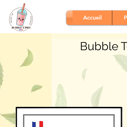
Accueil
P
Bubble T