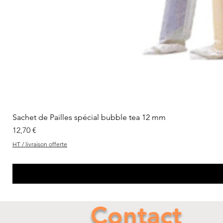
Sachet de Pailles spécial bubble tea 12 mm
Prix
12,70 €
HT / livraison offerte
Contact