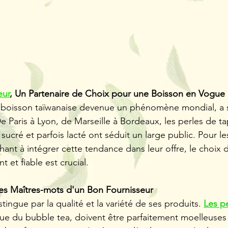
eur
, Un Partenaire de Choix pour une Boisson en Vogue 
e boisson taïwanaise devenue un phénomène mondial, a s
e Paris à Lyon, de Marseille à Bordeaux, les perles de ta
 sucré et parfois lacté ont séduit un large public. Pour le
hant à intégrer cette tendance dans leur offre, le choix 
 et fiable est crucial.
le
Perle
Aperçu rapide
ix
Prix
,80 €
20,80 €
de
fruit
he
tropical
/ livraison offerte
HT / livraison of
 Les Maîtres-mots d'un Bon Fournisseur
kg
Nostea
tea
3,2kg
r
pour
stingue par la qualité et la variété de ses produits. 
Les pe
ble
bubble
tea
e du bubble tea, doivent être parfaitement moelleuses 