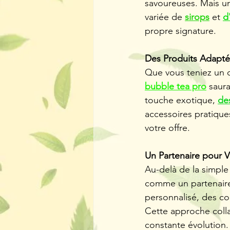
savoureuses. Mais un
variée de 
sirops
 et 
d
propre signature.
Des Produits Adapt
Que vous teniez un c
bubble tea pro
 saur
touche exotique, 
de
accessoires pratique
votre offre.
Un Partenaire pour 
Au-delà de la simple 
comme un partenaire 
personnalisé, des con
Cette approche coll
constante évolution.