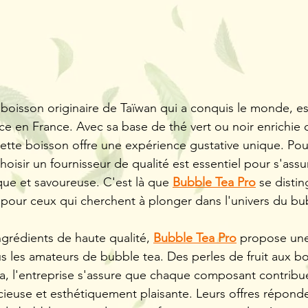
 boisson originaire de Taïwan qui a conquis le monde, e
ce en France. Avec sa base de thé vert ou noir enrichie 
 cette boisson offre une expérience gustative unique. Pou
oisir un fournisseur de qualité est essentiel pour s'assu
ue et savoureuse. C'est là que 
Bubble Tea Pro
 se dist
 pour ceux qui cherchent à plonger dans l'univers du bu
le
Perle
Aperçu rapide
ix
Prix
,80 €
20,80 €
de
ngrédients de haute qualité, 
Bubble Tea Pro
 propose un
fruit
he
tropical
/ livraison offerte
HT / livraison of
s les amateurs de bubble tea. Des perles de fruit aux b
kg
Nostea
tea
3,2kg
r
pour
, l'entreprise s'assure que chaque composant contribue
ble
bubble
tea
icieuse et esthétiquement plaisante. Leurs offres réponde