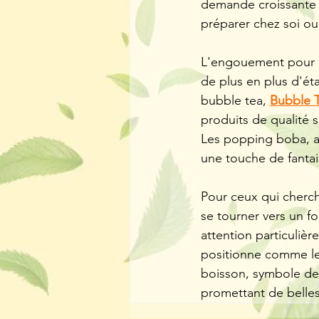
demande croissante d
préparer chez soi ou
L'engouement pour le
de plus en plus d'ét
bubble tea, 
Bubble 
produits de qualité 
Les popping boba, av
une touche de fantais
Pour ceux qui cherche
se tourner vers un f
attention particulière
positionne comme le 
boisson, symbole de c
promettant de belles