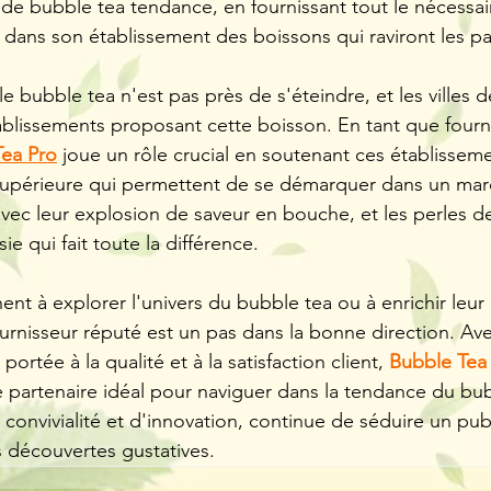
e bubble tea tendance, en fournissant tout le nécessai
 dans son établissement des boissons qui raviront les pap
 bubble tea n'est pas près de s'éteindre, et les villes d
ablissements proposant cette boisson. En tant que fourn
Tea Pro
 joue un rôle crucial en soutenant ces établissem
supérieure qui permettent de se démarquer dans un marc
ec leur explosion de saveur en bouche, et les perles de 
ie qui fait toute la différence.
nt à explorer l'univers du bubble tea ou à enrichir leur o
ournisseur réputé est un pas dans la bonne direction. Av
 portée à la qualité et à la satisfaction client, 
Bubble Tea
partenaire idéal pour naviguer dans la tendance du bub
onvivialité et d'innovation, continue de séduire un publ
 découvertes gustatives.