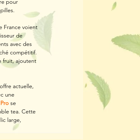
re pour 
illes.
e France voient 
isseur de 
ents avec des 
hé compétitif. 
fruit, ajoutent 
ffre actuelle, 
ec une 
 Pro
 se 
ble tea. Cette 
ic large, 