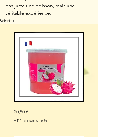
pas juste une boisson, mais une 
véritable expérience.
Général
Perle
Perle
Prix
Prix
20,80 €
20,80 €
de
de
fruit,
fruit
fruit
pêche
HT / livraison offerte
HT / livraison offerte
du
3,2kg
dragon
Nostea
3,2kg
pour
Nostea
bubble
pour
tea